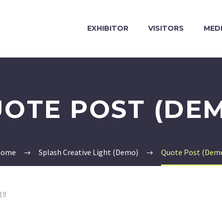
EXHIBITOR
VISITORS
MED
OTE POST (DE
ome
Splash Creative Light (Demo)
Quote Post (Dem
19