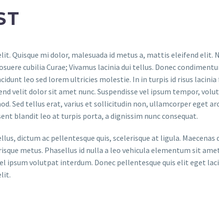
ST
lit. Quisque mi dolor, malesuada id metus a, mattis eleifend elit.
 posuere cubilia Curae; Vivamus lacinia dui tellus. Donec condimen
nt leo sed lorem ultricies molestie. In in turpis id risus lacinia 
fend velit dolor sit amet nunc. Suspendisse vel ipsum tempor, volutp
od. Sed tellus erat, varius et sollicitudin non, ullamcorper eget ar
sent blandit leo at turpis porta, a dignissim nunc consequat.
 tellus, dictum ac pellentesque quis, scelerisque at ligula. Maecen
erisque metus. Phasellus id nulla a leo vehicula elementum sit ame
vel ipsum volutpat interdum. Donec pellentesque quis elit eget laci
lit.