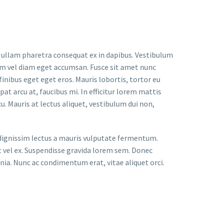
 Nullam pharetra consequat ex in dapibus. Vestibulum
tum vel diam eget accumsan. Fusce sit amet nunc
finibus eget eget eros. Mauris lobortis, tortor eu
at arcu at, faucibus mi. In efficitur lorem mattis
cu. Mauris at lectus aliquet, vestibulum dui non,
as dignissim lectus a mauris vulputate fermentum.
t vel ex. Suspendisse gravida lorem sem. Donec
nia. Nunc ac condimentum erat, vitae aliquet orci.