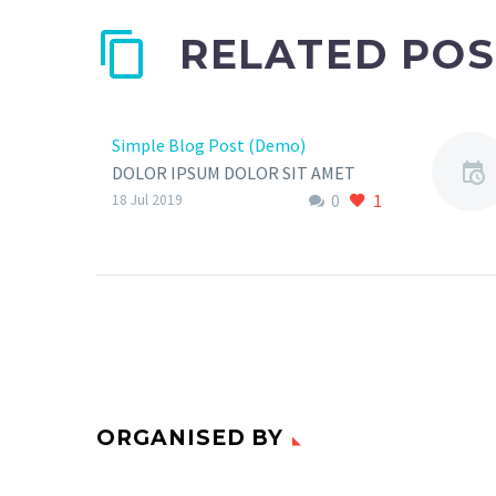
RELATED POS
Simple Blog Post (Demo)
DOLOR IPSUM DOLOR SIT AMET
0
1
Lorem ipsum dolor sit amet,
18 Jul 2019
consectetur adipisicing elit, sed do
eiusmod tempor incididunt ut
labore…
ORGANISED BY