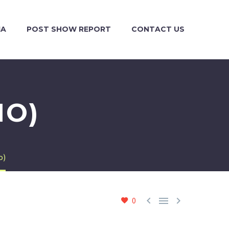
IA
POST SHOW REPORT
CONTACT US
MO)
o)



0