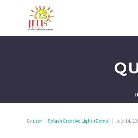
QU
H
By
user
Splash Creative Light (Demo)
July 14, 20