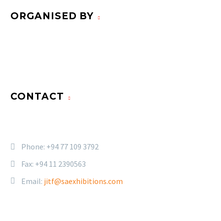
ORGANISED BY
CONTACT
Phone:
+94 77 109 3792
Fax: +94 11 2390563
Email:
jitf@saexhibitions.com