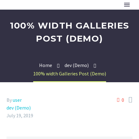
100% WIDTH GALLERIES
POST (DEMO)
Home
dev (Demo)
100% width Galleries Post (Demo)

By
user
0
dev (Demo)
July 19, 2019