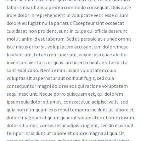
laboris nisi ut aliquip ex ea commodo consequat. Duis aute
irure dolor in reprehenderit in voluptate velit esse cillum
dolore eu fugiat nulla pariatur. Excepteur sint occaecat
cupidatat non proident, sunt in culpa qui officia deserunt
mollit anim id est laborum. Sed ut perspiciatis unde omnis
iste natus error sit voluptatem accusantium doloremque
laudantium, totam rem aperiam, eaque ipsa quae ab illo
inventore veritatis et quasi architecto beatae vitae dicta
sunt explicabo. Nemo enim ipsam voluptatem quia
voluptas sit aspernatur aut odit aut fugit, sed quia
consequuntur magni dolores eos qui ratione voluptatem
sequi nesciunt. Neque porro quisquam est, qui dolorem
ipsum quia dolor sit amet, consectetur, adipisci velit, sed
quia non numquam eius modi tempora incidunt ut labore et
dolore magnam aliquam quaerat voluptatem. Lorem ipsum
dolor sit amet, consectetur adipisicing elit, sed do eiusmod
tempor incididunt ut labore et dolore magna aliqua. Ut
enim ad minim veniam, quis nostrud exercitation ullamco