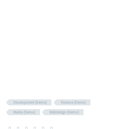
Development (Demo)
Finance (Demo)
Media (Demo)
Webdesign (Demo)