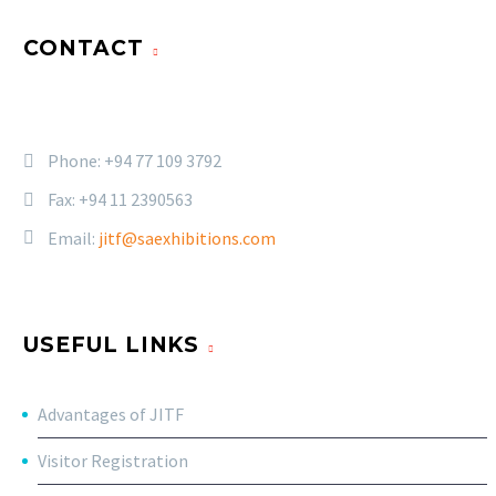
CONTACT
Phone:
+94 77 109 3792
Fax: +94 11 2390563
Email:
jitf@saexhibitions.com
USEFUL LINKS
Advantages of JITF
Visitor Registration