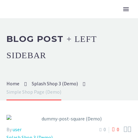
BLOG POST
+ LEFT
SIDEBAR
Home
Splash Shop 3 (Demo)
Simple Shop Page (Demo)


By
user
0
0
Splash Shop 3 (Demo)